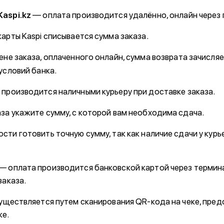
Kaspi.kz
— оплата производится удалённо, онлайн через
арты Kaspi списывается сумма заказа.
не заказа, оплаченного онлайн, сумма возврата зачисляе
условий банка.
 производится наличными курьеру при доставке заказа.
за укажите сумму, с которой вам необходима сдача.
сти готовить точную сумму, так как наличие сдачи у кур
— оплата производится банковской картой через термина
заказа.
уществляется путем сканирования QR-кода на чеке, пре
ке.