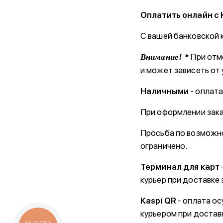
Оплатить онлайн с 
С вашей банковской к
При отме
Внимание! *
и может зависеть от 
Наличными
- оплата
При оформлении зака
Просьба по возможно
ограничено.
Терминал для карт
курьер при доставке 
Kaspi QR
- оплата ос
курьером при достав