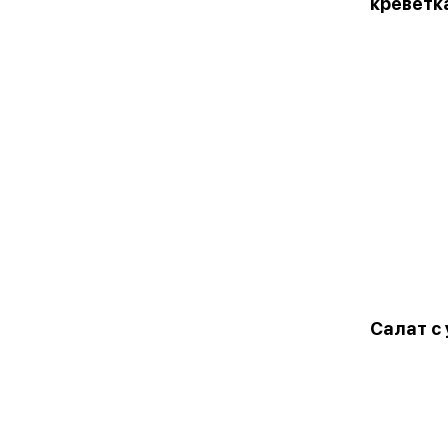
креветк
Салат с