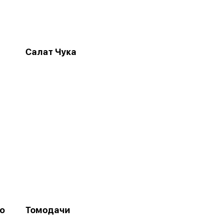
Салат Чука
до
Томодачи