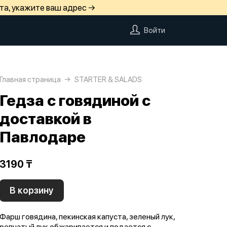
та, укажите ваш адрес →
Войти
Главная страница
STARTER & SALADS
Гедза с говядиной с
доставкой в
Павлодаре
3190 ₸
В корзину
Фарш говядина, пекинская капуста, зеленый лук,
репчатый лук обжаривается и подается с