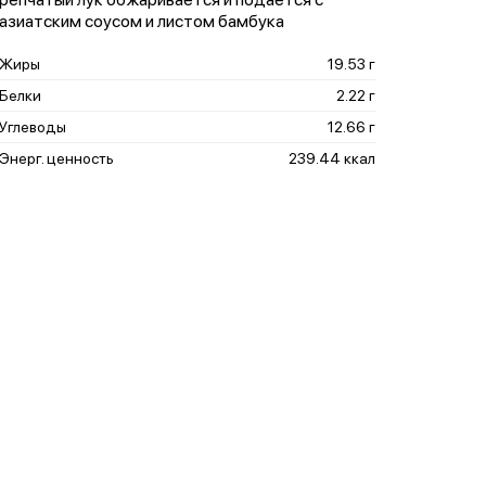
азиатским соусом и листом бамбука
Жиры
19.53 г
Белки
2.22 г
Углеводы
12.66 г
Энерг. ценность
239.44 ккал