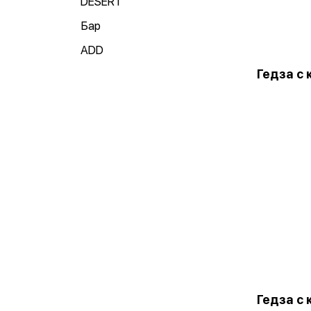
DESERT
Бар
ADD
Гедза с
Гедза с 