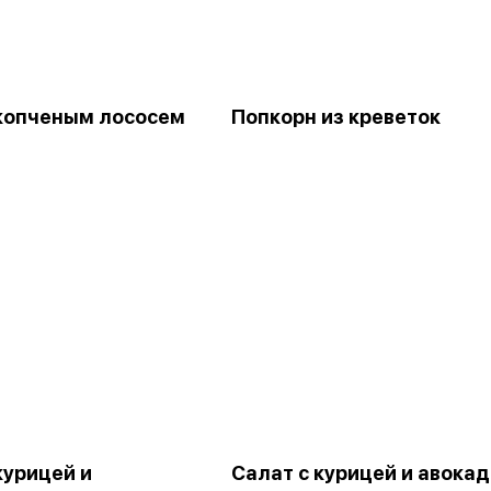
 копченым лососем
Попкорн из креветок
курицей и
Салат с курицей и авока