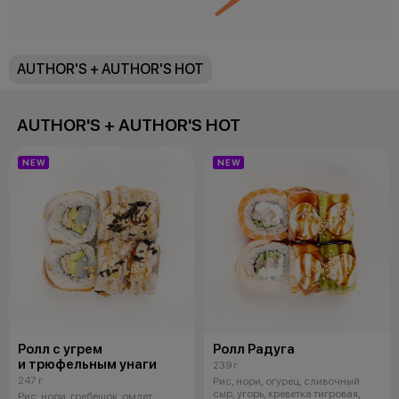
AUTHOR'S + AUTHOR'S HOT
AUTHOR'S + AUTHOR'S HOT
NEW
NEW
Ролл с угрем
Ролл Радуга
и трюфельным унаги
239 г
247 г
Рис, нори, огурец, сливочный
сыр, угорь, креветка тигровая,
Рис, нори, гребешок, омлет