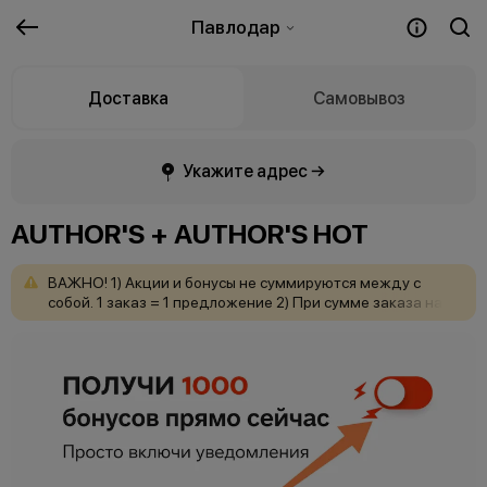
Павлодар
Доставка
Самовывоз
Укажите адрес →
AUTHOR'S + AUTHOR'S HOT
ВАЖНО!
1)
Акции
и
бонусы
не
суммируются
между
с
собой.
1
заказ
=
1
предложение
2)
При
сумме
заказа
на
самовывоз
от
5000
Т
мы
выставляем
удаленный
счёт
на
оплату.