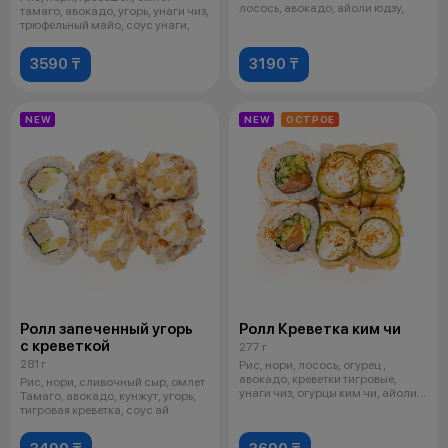
лосось, авокадо, айоли юдзу,
тамаго, авокадо, угорь, унаги чиз,
трюфельный майо, соус унаги,
3590 ₸
3190 ₸
NEW
NEW
ОСТРОЕ
Ролл запеченный угорь
Ролл Креветка ким чи
с креветкой
277 г
281 г
Рис, нори, лосось, огурец ,
авокадо, креветки тигровые,
Рис, нори, сливочный сыр, омлет
унаги чиз, огурцы ким чи, айоли
Тамаго, авокадо, кунжут, угорь,
юд
тигровая креветка, соус ай