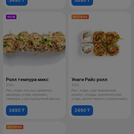
3490 ₸
3690 ₸
NEW
ОСТРОЕ
Ролл темпура микс
Унаги Райс ролл
230 г
210 г
Рис, нори, лосось, креветка,
Рис , нори, сыр творожный,
авокадо, угорь, крахмал,
кунжут, огурцы, шапка из угря(
темпура, соус кунжутный айоли,
угорь, омлет тамаго, сливочный с
соус
3490 ₸
2490 ₸
ОСТРОЕ