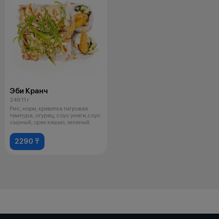
Эби Кранч
249.11 г
Рис, нори, креветка тигровая
темпура, огурец, соус унаги,соус
сырный, орех кешью, зеленый
2290 ₸