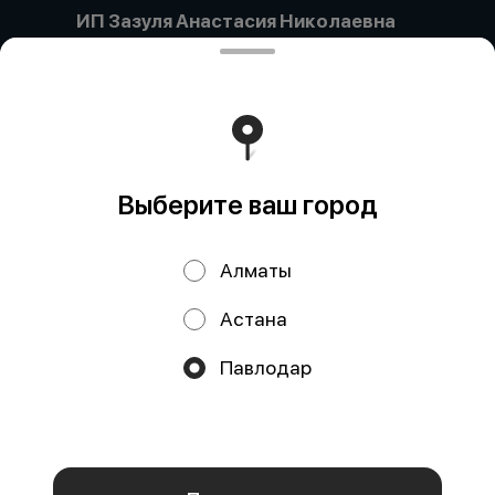
ИП Зазуля Анастасия Николаевна
Компания:: ИП ЗАЗУЛЯ АНАСТАСИЯ НИКОЛАЕВНА
Адрес:: Павлодар Г.А., Павлодар, УЛИЦА ЕСТАЯ, дом
134/1, кв/офис 63 Бин (ИИН):: 920301450784 Банк:: АО
"Kaspi Bank" КБе:: 19 БИК:: CASPKZKA Номер счета::
KZ49722S000007780785
Работает на эффективном ядре
Foodpicásso
ver. 3.2
Выберите ваш город
Политика конфиденциальности
Алматы
Публичная оферта
КНОПКА
Астана
СВЯЗИ
Акции, скидки, кэшбэк − в нашем приложении!
Павлодар
Мы используем куки.
Пользуясь сайтом, вы даёте согласие на
обработку файлов cookie вашего браузера и использование
аналитических сервисов согласно нашей
политике
конфиденциальности
.