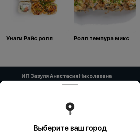
Унаги Райс ролл
Ролл темпура микс
ИП Зазуля Анастасия Николаевна
Компания:: ИП ЗАЗУЛЯ АНАСТАСИЯ НИКОЛАЕВНА
Адрес:: Павлодар Г.А., Павлодар, УЛИЦА ЕСТАЯ, дом
134/1, кв/офис 63 Бин (ИИН):: 920301450784 Банк:: АО
"Kaspi Bank" КБе:: 19 БИК:: CASPKZKA Номер счета::
KZ49722S000007780785
Работает на эффективном ядре
Foodpicásso
ver. 3.2
Выберите ваш город