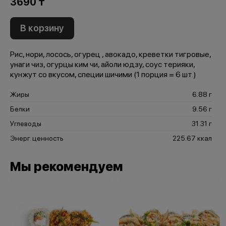
3690 ₸
В корзину
Рис, нори, лосось, огурец , авокадо, креветки тигровые,
унаги чиз, огурцы ким чи, айоли юдзу, соус терияки,
кунжут со вкусом, специи шичими (1 порция = 6 шт.)
Жиры
6.88 г
Белки
9.56 г
Углеводы
31.31 г
Энерг. ценность
225.67 ккал
Мы рекомендуем