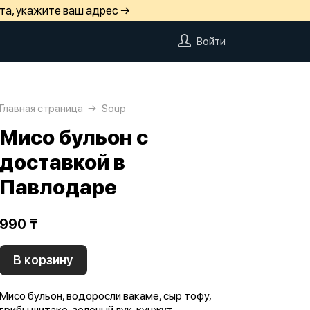
та, укажите ваш адрес →
Войти
Главная страница
Soup
Мисо бульон с
доставкой в
Павлодаре
990 ₸
В корзину
Мисо бульон, водоросли вакаме, сыр тофу,
грибы шитаке, зеленый лук, кунжут