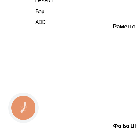
DESERT
Бар
ADD
Рамен с
КНОПКА
СВЯЗИ
Фо Бо Ul