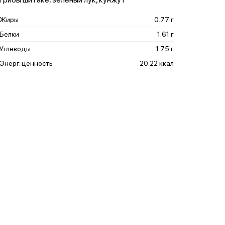
Жиры
0.77 г
Белки
1.61 г
Углеводы
1.75 г
Энерг. ценность
20.22 ккал