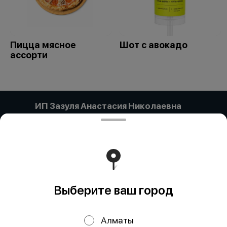
Пицца мясное
Шот с авокадо
ассорти
ИП Зазуля Анастасия Николаевна
Компания:: ИП ЗАЗУЛЯ АНАСТАСИЯ НИКОЛАЕВНА
Адрес:: Павлодар Г.А., Павлодар, УЛИЦА ЕСТАЯ, дом
134/1, кв/офис 63 Бин (ИИН):: 920301450784 Банк:: АО
"Kaspi Bank" КБе:: 19 БИК:: CASPKZKA Номер счета::
KZ49722S000007780785
Работает на эффективном ядре
Foodpicásso
ver. 3.2
Выберите ваш город
Политика конфиденциальности
Алматы