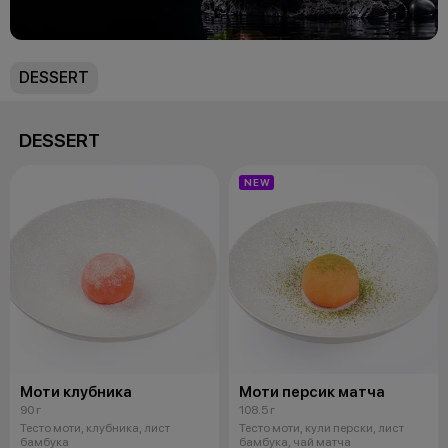
DESSERT
DESSERT
NEW
Моти клубника
Моти персик матча
90 г
108.5 г
Тесто моти, клубника, лист
Тесто моти, кули перски, лист
бамбука
бамбука, чай матча