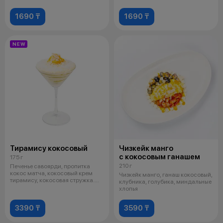
1690 ₸
1690 ₸
NEW
Тирамису кокосовый
Чизкейк манго
с кокосовым ганашем
175 г
210 г
Печенье савоярди, пропитка
кокос матча, кокосовый крем
Чизкейк манго, ганаш кокосовый,
тирамису, кокосовая стружка.
клубника, голубика, миндальные
манго
хлопья
3390 ₸
3590 ₸