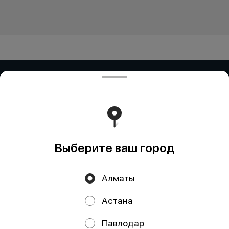
ИП ДУБИНИНА / ИП ЗБИРУН / ИП
ART COR
ИП ДУБИНИНА - БИН:050401650014 ИП ЗБИРУН -
БИН:871015450730 ИП ART COR - БИН:970312451058
Работает на эффективном ядре
Foodpicásso
ver. 3.2
Выберите ваш город
Политика конфиденциальности
Алматы
Публичная оферта
Астана
Акции, скидки, кэшбэк − в нашем приложении!
Павлодар
КНОПКА
СВЯЗИ