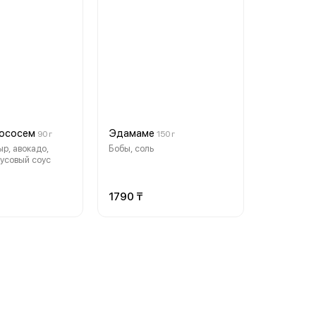
лососем
Эдамаме
90 г
150 г
ыр, авокадо,
Бобы, соль
русовый соус
1790 ₸