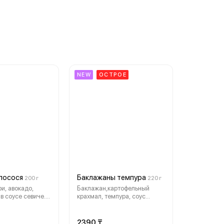
NEW
ОСТРОЕ
 лосося
Баклажаны темпура
200 г
220 г
и, авокадо,
Баклажан,картофельный
в соусе севиче.
крахмал, темпура, соус
кинзой
сладкий чили юдзу,
воздушный рис, кинза, нити
чили
2390 ₸