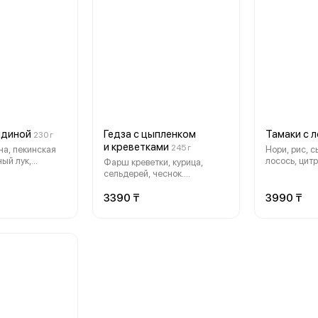
ядиной
Гедза с цыпленком
Тамаки с 
230 г
и креветками
245 г
а, пекинская
Нори, рис, с
ный лук,
лосось, цит
Фарш креветки, курица,
 обжаривается и
сельдерей, чеснок.
зиатским соусом
обжаривается и подается с
бука
азиатским соусом и листом
3390 ₸
3990 ₸
бамбука