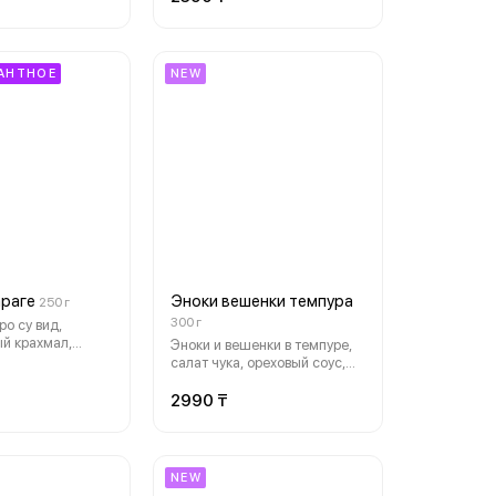
АНТНОЕ
NEW
араге
Эноки вешенки темпура
250 г
300 г
ро су вид,
й крахмал,
Эноки и вешенки в темпуре,
с унаги, лист
салат чука, ореховый соус,
еный лук. хлопья
кунжут
 со вкусом ,
2990 ₸
чи
NEW