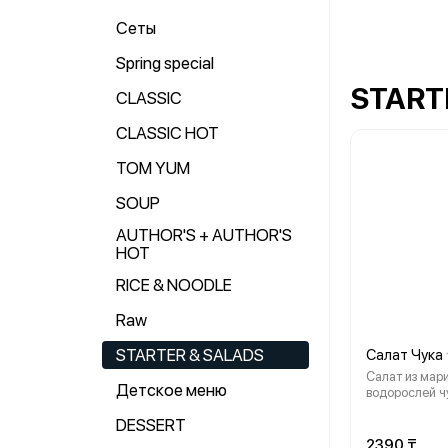
Сеты
Spring special
START
CLASSIC
CLASSIC HOT
TOM YUM
SOUP
AUTHOR'S + AUTHOR'S
HOT
RICE & NOODLE
Raw
STARTER & SALADS
Салат Чука
Салат из мар
Детское меню
водорослей ч
слайсами лим
DESSERT
кунжутом. по
ореховым соу
2390 ₸