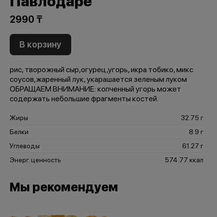
Павлодаре
2990 ₸
В корзину
рис, творожный сыр,огурец,угорь, икра тобико, микс
соусов,жаренный лук, укарашается зеленым луком
ОБРАЩАЕМ ВНИМАНИЕ: копченный угорь может
содержать небольшие фрагменты костей.
Жиры
32.75 г
Белки
8.9 г
Углеводы
61.27 г
Энерг. ценность
574.77 ккал
Мы рекомендуем