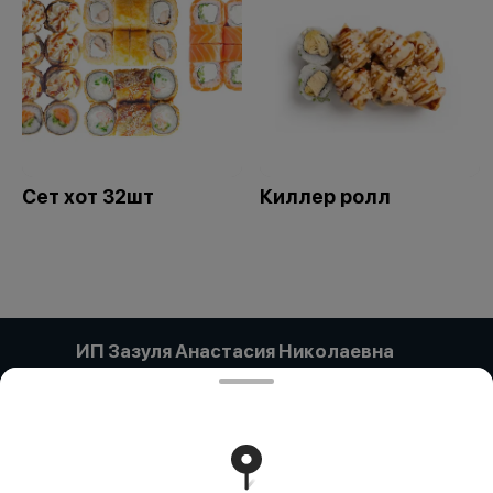
Сет хот 32шт
Киллер ролл
ИП Зазуля Анастасия Николаевна
Компания:: ИП ЗАЗУЛЯ АНАСТАСИЯ НИКОЛАЕВНА
Адрес:: Павлодар Г.А., Павлодар, УЛИЦА ЕСТАЯ, дом
134/1, кв/офис 63 Бин (ИИН):: 920301450784 Банк:: АО
"Kaspi Bank" КБе:: 19 БИК:: CASPKZKA Номер счета::
KZ49722S000007780785
Работает на эффективном ядре
Foodpicásso
ver. 3.2