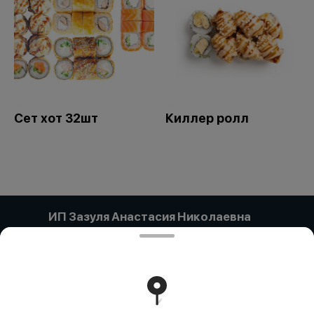
Сет хот 32шт
Киллер ролл
ИП Зазуля Анастасия Николаевна
Компания:: ИП ЗАЗУЛЯ АНАСТАСИЯ НИКОЛАЕВНА
Адрес:: Павлодар Г.А., Павлодар, УЛИЦА ЕСТАЯ, дом
134/1, кв/офис 63 Бин (ИИН):: 920301450784 Банк:: АО
"Kaspi Bank" КБе:: 19 БИК:: CASPKZKA Номер счета::
KZ49722S000007780785
Работает на эффективном ядре
Foodpicásso
ver. 3.2