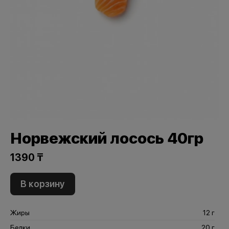
Норвежский лосось 40гр
1390 ₸
В корзину
Жиры
12 г
Белки
20 г