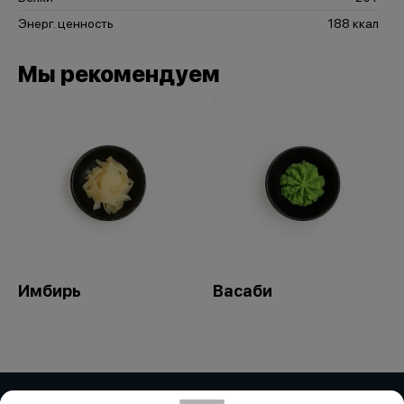
Энерг. ценность
188 ккал
Мы рекомендуем
Имбирь
Васаби
ИП Дубинина / ИП Збирун / ИП ART