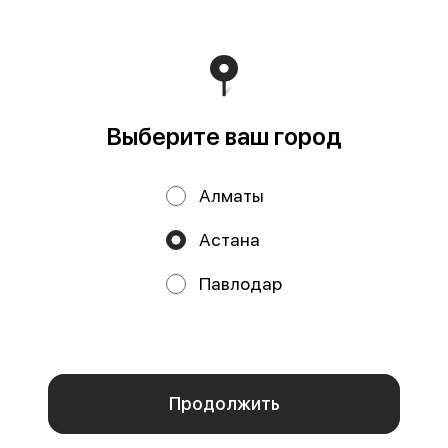
COR
ИП ДУБИНИНА - БИН:050401650014 ИП ЗБИРУН -
БИН:871015450730 ИП ART COR - БИН:970312451058
Работает на эффективном ядре
Foodpicásso
ver. 3.2
Выберите ваш город
Политика конфиденциальности
Алматы
Публичная оферта
Астана
Акции, скидки, кэшбэк − в нашем приложении!
Павлодар
КНОПКА
СВЯЗИ
Мы используем куки.
Пользуясь сайтом, вы даёте согласие на
обработку файлов cookie вашего браузера и использование
аналитических сервисов согласно нашей
политике
конфиденциальности
.
ОК