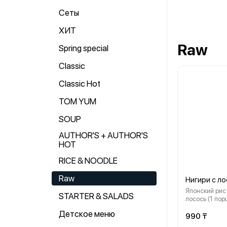
Сеты
ХИТ
Raw
Spring special
Classic
Classic Hot
TOM YUM
SOUP
AUTHOR'S + AUTHOR'S
HOT
RICE & NOODLE
Raw
Нигири с л
Японский рис
STARTER & SALADS
лосось (1 порц
Детское меню
990 ₸