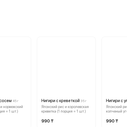
ососем
Нигири с креветкой
Нигири с у
45 г
35 г
 и норвежский
Японский рис и королевская
Японский ри
ия = 1 шт.)
креветка (1 порция = 1 шт.)
копченый уго
шт.) ОБРАЩАЕМ ВНИМАНИЕ:
копченный у
990 ₸
990 ₸
содержать 