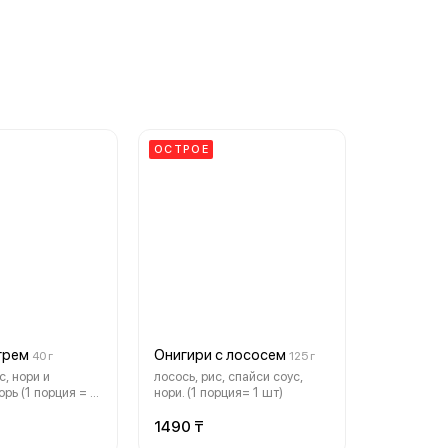
ОСТРОЕ
грем
Онигири с лососем
40 г
125 г
с, нори и
лосось, рис, спайси соус,
рь (1 порция = 1
нори. (1 порция= 1 шт)
горь может
1490 ₸
небольшие