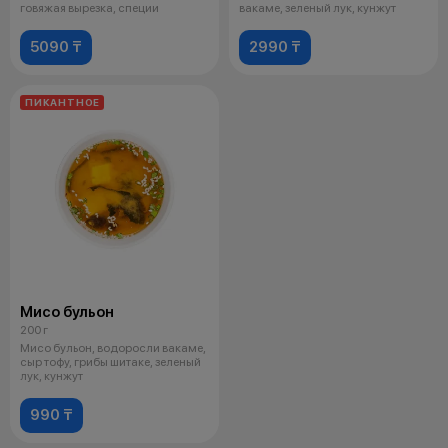
говяжая вырезка, специи
вакаме, зеленый лук, кунжут
5090 ₸
2990 ₸
ПИКАНТНОЕ
Мисо бульон
200 г
Мисо бульон, водоросли вакаме,
сыр тофу, грибы шитаке, зеленый
лук, кунжут
990 ₸