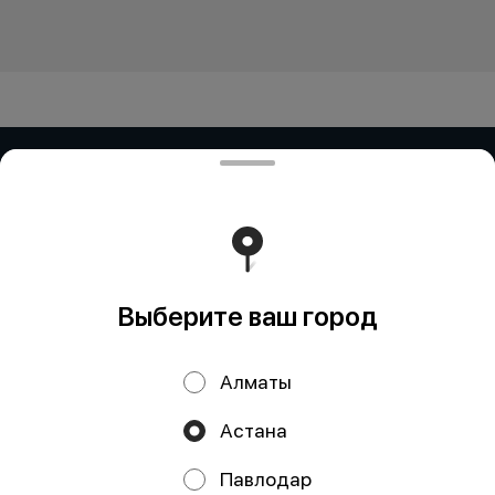
ИП Дубинина / ИП Збирун / ИП ART
COR
ИП ДУБИНИНА - БИН:050401650014 ИП ЗБИРУН -
БИН:871015450730 ИП ART COR - БИН:970312451058
Работает на эффективном ядре
Foodpicásso
ver. 3.2
Выберите ваш город
Политика конфиденциальности
Алматы
Публичная оферта
Астана
Акции, скидки, кэшбэк − в нашем приложении!
Павлодар
КНОПКА
СВЯЗИ