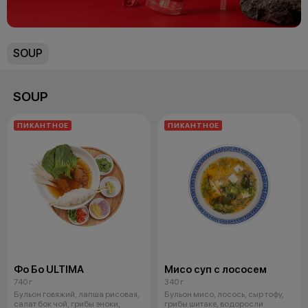
SOUP
SOUP
ПИКАНТНОЕ
ПИКАНТНОЕ
Фо Бо ULTIMA
Мисо суп с лососем
740 г
340 г
Бульон говяжий, лапша рисовая,
Бульон мисо, лосось, сыр тофу,
салат бок чой, грибы эноки,
грибы шитаке, водоросли