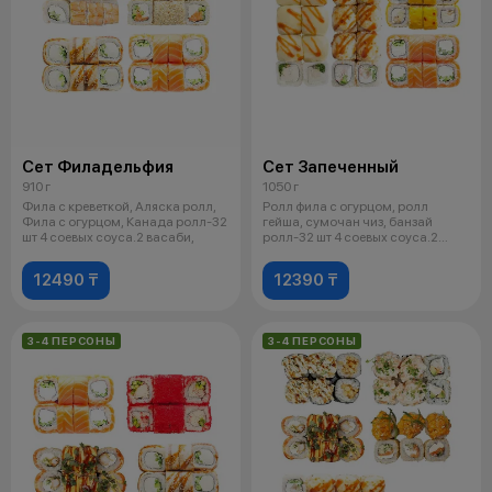
Сет Филадельфия
Сет Запеченный
910 г
1050 г
Фила с креветкой, Аляска ролл,
Ролл фила с огурцом, ролл
Фила с огурцом, Канада ролл-32
гейша, сумочан чиз, банзай
шт 4 соевых соуса.2 васаби,
ролл-32 шт 4 соевых соуса.2
васаби,2
12490 ₸
12390 ₸
3-4 ПЕРСОНЫ
3-4 ПЕРСОНЫ