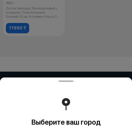
960 г
Лосоь темпура, Филадельфия с
огурцом, Планета маки,
Банзай-32 шт 4 соевых соуса.2
васаби,
11990 ₸
ИП Дубинина / ИП Збирун / ИП ART
COR
ИП ДУБИНИНА - БИН:050401650014 ИП ЗБИРУН -
БИН:871015450730 ИП ART COR - БИН:970312451058
Работает на эффективном ядре
Foodpicásso
ver. 3.2
Выберите ваш город