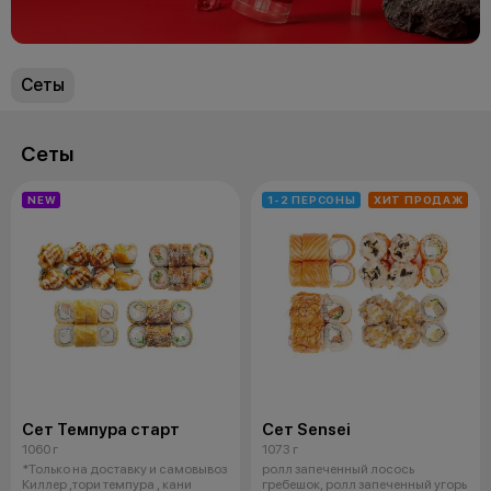
Сеты
Сеты
NEW
1-2 ПЕРСОНЫ
ХИТ ПРОДАЖ
Сет Темпура старт
Сет Sensei
1060 г
1073 г
*Только на доставку и самовывоз
ролл запеченный лосось
Киллер ,тори темпура , кани
гребешок, ролл запеченный угорь