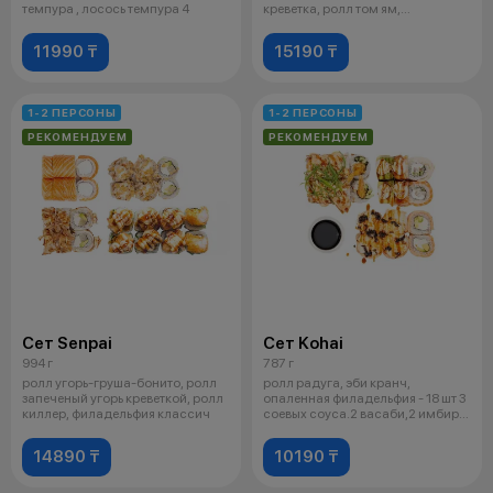
темпура , лосось темпура 4
креветка, ролл том ям,
филадельфия
11990 ₸
15190 ₸
1-2 ПЕРСОНЫ
1-2 ПЕРСОНЫ
РЕКОМЕНДУЕМ
РЕКОМЕНДУЕМ
Сет Senpai
Сет Kohai
994 г
787 г
ролл угорь-груша-бонито, ролл
ролл радуга, эби кранч,
запеченый угорь креветкой, ролл
опаленная филадельфия - 18 шт 3
киллер, филадельфия классич
соевых соуса.2 васаби,2 имбиря
О
14890 ₸
10190 ₸