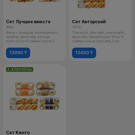
Сет Лучшее вместе
Сет Авторский
890 г
1070 г
Фила с огурцом, калифорния с
Thai ролл, эби лайт, унаги райс,
крабом, фила эби, канада
фила эби, банзай ролл-34 шт 5
ролл-32 шт 4 соевых соуса.2
соевых соуса.2 васаби,2 им
васаби,
13990 ₸
13490 ₸
3-4 ПЕРСОНЫ
Сет Киото