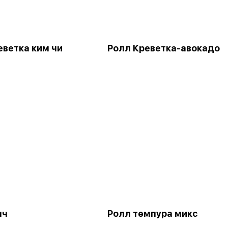
еветка ким чи
Ролл Креветка-авокадо
нч
Ролл темпура микс