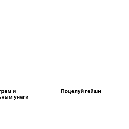
грем и
Поцелуй гейши
ным унаги