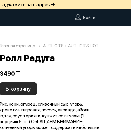
та, укажите ваш адрес →
Войти
Главная страница
AUTHOR'S + AUTHOR'S HOT
Ролл Радуга
3490 ₸
В корзину
Рис, нори, огурец, сливочный сыр, угорь,
креветка тигровая, лосось, авокадо, айоли
юдзу, соус терияки, кунжут со вкусом (1
порция= 6 шт) ОБРАЩАЕМ ВНИМАНИЕ:
копченный угорь может содержать небольшие