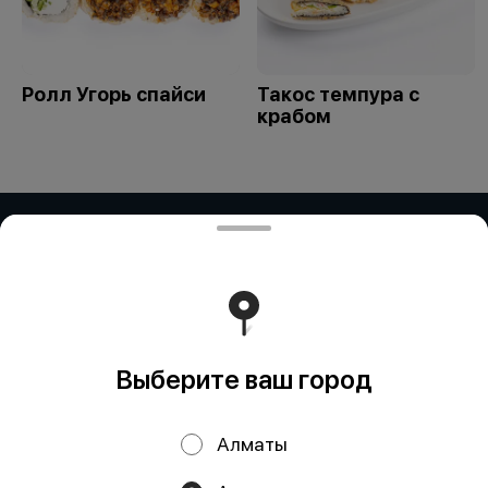
Ролл Угорь спайси
Такос темпура с
крабом
ИП Дубинина / ИП Збирун / ИП ART
COR
ИП ДУБИНИНА - БИН:050401650014 ИП ЗБИРУН -
БИН:871015450730 ИП ART COR - БИН:970312451058
Работает на эффективном ядре
Foodpicásso
ver. 3.2
Выберите ваш город
Политика конфиденциальности
Алматы
Публичная оферта