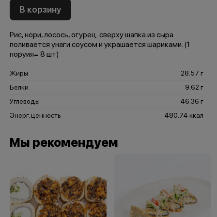
В корзину
Рис, нори, лосось, огурец. сверху шапка из сыра.
поливается унаги соусом и украшается шариками. (1
поруия= 8 шт)
Жиры
28.57 г
Белки
9.62 г
Углеводы
46.36 г
Энерг. ценность
480.74 ккал
Мы рекомендуем