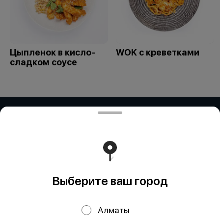
Цыпленок в кисло-
WOK с креветками
сладком соусе
ИП Дубинина / ИП Збирун / ИП ART
COR
ИП ДУБИНИНА - БИН:050401650014 ИП ЗБИРУН -
БИН:871015450730 ИП ART COR - БИН:970312451058
Работает на эффективном ядре
Foodpicásso
ver. 3.2
Выберите ваш город
Политика конфиденциальности
Алматы