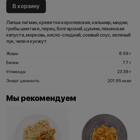
В корзину
Лапша лагман, креветки королевские, кальмар, мидии,
грибы шиитаке, перец болгарский, цукини, пекинская
капуста, морковь, кисло-сладкий, соевый соус, зеленый
лук, чили и кунжут.
Жиры
8.59 г
Белки
7.7 г
Углеводы
23.39 г
Энерг. ценность
201.95 ккал
Мы рекомендуем