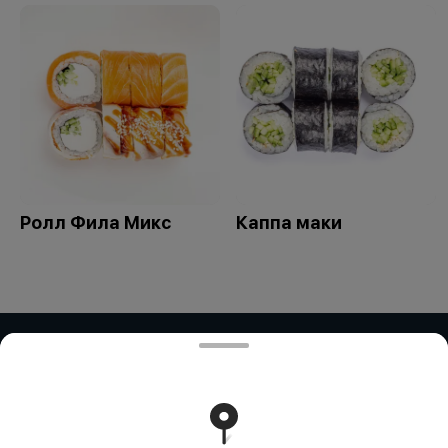
Ролл Фила Микс
Каппа маки
ИП Дубинина / ИП Збирун / ИП ART
COR
ИП ДУБИНИНА - БИН:050401650014 ИП ЗБИРУН -
БИН:871015450730 ИП ART COR - БИН:970312451058
Работает на эффективном ядре
Foodpicásso
ver. 3.2