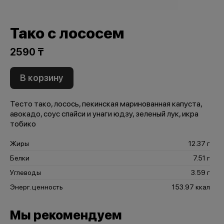
Тако с лососем
2590 ₸
В корзину
Тесто тако, лосось, пекинская маринованная капуста,
авокадо, соус спайси и унаги юдзу, зеленый лук, икра
тобико
Жиры
12.37 г
Белки
7.51 г
Углеводы
3.59 г
Энерг. ценность
153.97 ккал
Мы рекомендуем