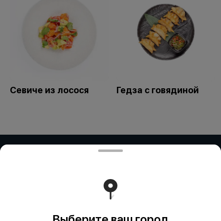
Севиче из лосося
Гедза с говядиной
ИП Дубинина / ИП Збирун / ИП ART
COR
ИП ДУБИНИНА - БИН:050401650014 ИП ЗБИРУН -
БИН:871015450730 ИП ART COR - БИН:970312451058
Работает на эффективном ядре
Foodpicásso
ver. 3.2
Выберите ваш город