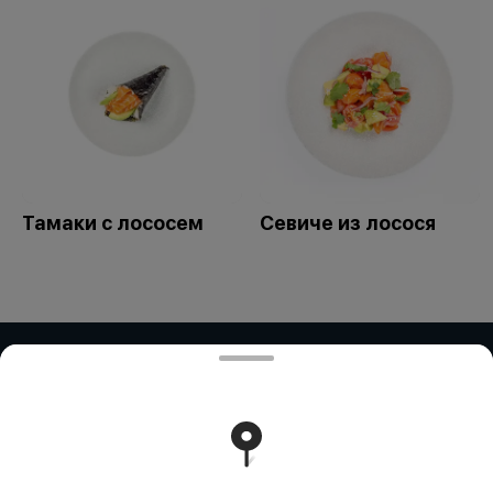
Тамаки с лососем
Севиче из лосося
ИП Дубинина / ИП Збирун / ИП ART
COR
ИП ДУБИНИНА - БИН:050401650014 ИП ЗБИРУН -
БИН:871015450730 ИП ART COR - БИН:970312451058
Работает на эффективном ядре
Foodpicásso
ver. 3.2