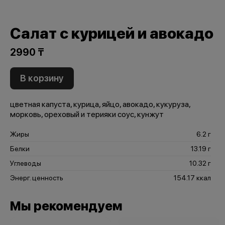
Салат с курицей и авокадо
2990 ₸
В корзину
цветная капуста, курица, яйцо, авокадо, кукуруза,
морковь, ореховый и терияки соус, кунжут
Жиры
6.2 г
Белки
13.19 г
Углеводы
10.32 г
Энерг. ценность
154.17 ккал
Мы рекомендуем