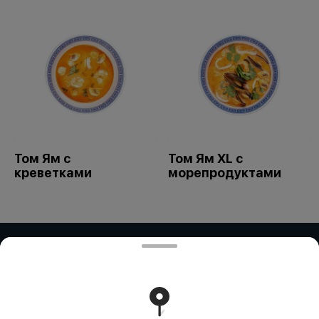
Том Ям с
Том Ям XL с
креветками
морепродуктами
ИП Дубинина / ИП Збирун / ИП ART
COR
ИП ДУБИНИНА - БИН:050401650014 ИП ЗБИРУН -
БИН:871015450730 ИП ART COR - БИН:970312451058
Работает на эффективном ядре
Foodpicásso
ver. 3.2