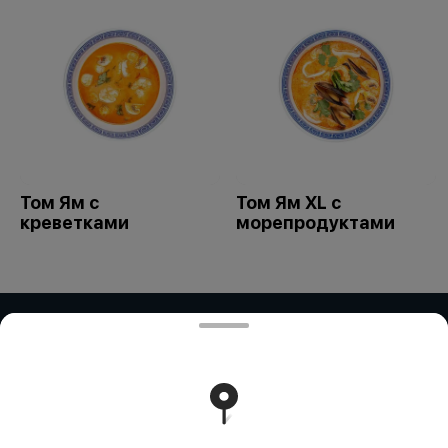
Том Ям с
Том Ям XL с
креветками
морепродуктами
ИП Дубинина / ИП Збирун / ИП ART
COR
ИП ДУБИНИНА - БИН:050401650014 ИП ЗБИРУН -
БИН:871015450730 ИП ART COR - БИН:970312451058
Работает на эффективном ядре
Foodpicásso
ver. 3.2