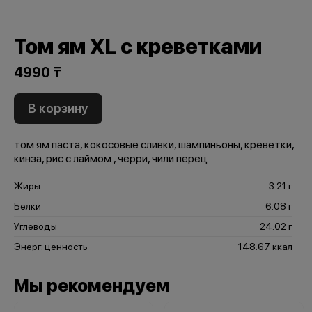
Том ям XL с креветками
4990 ₸
В корзину
том ям паста, кокосовые сливки, шампиньоны, креветки,
кинза, рис с лаймом , черри, чили перец
Жиры
3.21 г
Белки
6.08 г
Углеводы
24.02 г
Энерг. ценность
148.67 ккал
Мы рекомендуем