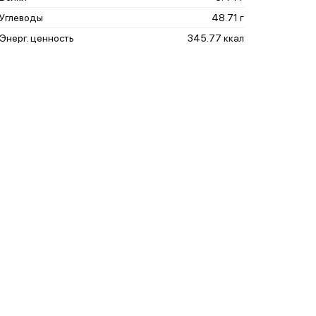
Углеводы
48.71 г
Энерг. ценность
345.77 ккал