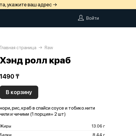
та, укажите ваш адрес →
Войти
Главная страница
Raw
Хэнд ролл краб
1490 ₸
В корзину
нори, рис, краб в спайси соусе и тобико.нити
чили и чичими (1 порция= 2 шт)
Жиры
13.06 г
Белки
8.44 г