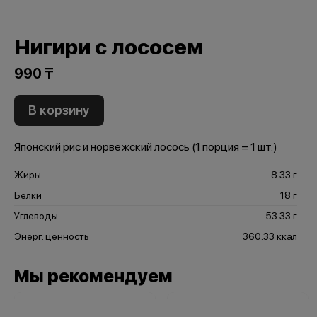
Нигири с лососем
990 ₸
В корзину
Японский рис и норвежский лосось (1 порция = 1 шт.)
Жиры
8.33 г
Белки
18 г
Углеводы
53.33 г
Энерг. ценность
360.33 ккал
Мы рекомендуем