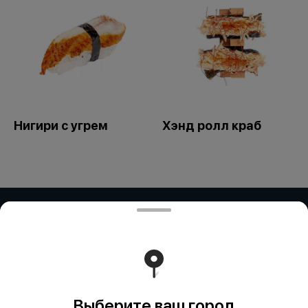
Нигири с угрем
Хэнд ролл краб
ИП Дубинина / ИП Збирун / ИП ART
COR
ИП ДУБИНИНА - БИН:050401650014 ИП ЗБИРУН -
БИН:871015450730 ИП ART COR - БИН:970312451058
Работает на эффективном ядре
Foodpicásso
ver. 3.2
Выберите ваш город