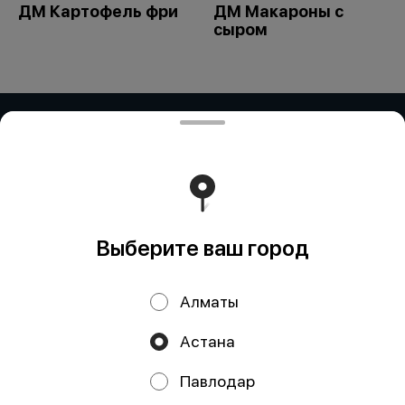
ДМ Картофель фри
ДМ Макароны с
сыром
ИП Дубинина / ИП Збирун / ИП ART
COR
ИП ДУБИНИНА - БИН:050401650014 ИП ЗБИРУН -
БИН:871015450730 ИП ART COR - БИН:970312451058
Работает на эффективном ядре
Foodpicásso
ver. 3.2
Выберите ваш город
Политика конфиденциальности
Алматы
Публичная оферта
Астана
Акции, скидки, кэшбэк − в нашем приложении!
Павлодар