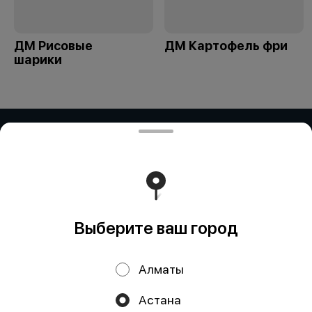
ДМ Рисовые
ДМ Картофель фри
шарики
ИП Дубинина / ИП Збирун / ИП ART
COR
ИП ДУБИНИНА - БИН:050401650014 ИП ЗБИРУН -
БИН:871015450730 ИП ART COR - БИН:970312451058
Работает на эффективном ядре
Foodpicásso
ver. 3.2
Выберите ваш город
Политика конфиденциальности
Алматы
Публичная оферта
Астана