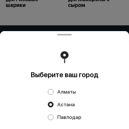
шарики
сыром
ИП Дубинина / ИП Збирун / ИП ART
COR
ИП ДУБИНИНА - БИН:050401650014 ИП ЗБИРУН -
БИН:871015450730 ИП ART COR - БИН:970312451058
Работает на эффективном ядре
Foodpicásso
ver. 3.2
Выберите ваш город
Политика конфиденциальности
Алматы
Публичная оферта
Астана
Акции, скидки, кэшбэк − в нашем приложении!
Павлодар
КНОПКА