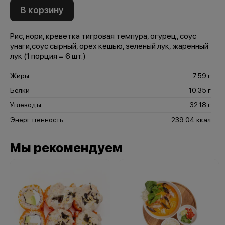
В корзину
Рис, нори, креветка тигровая темпура, огурец, соус
унаги,соус сырный, орех кешью, зеленый лук, жаренный
лук (1 порция = 6 шт.)
Жиры
7.59 г
Белки
10.35 г
Углеводы
32.18 г
Энерг. ценность
239.04 ккал
Мы рекомендуем