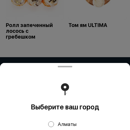
Ролл запеченный
Том ям ULTIMA
лосось с
гребешком
ИП Дубинина / ИП Збирун / ИП ART
COR
ИП ДУБИНИНА - БИН:050401650014 ИП ЗБИРУН -
БИН:871015450730 ИП ART COR - БИН:970312451058
Работает на эффективном ядре
Foodpicásso
ver. 3.2
Выберите ваш город
Политика конфиденциальности
Алматы