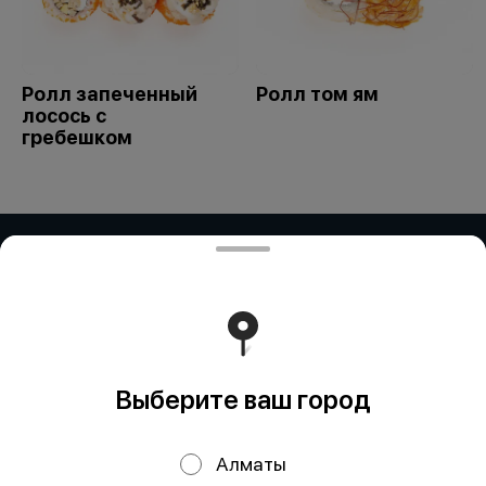
Ролл запеченный
Ролл том ям
лосось с
гребешком
ИП Дубинина / ИП Збирун / ИП ART
COR
ИП ДУБИНИНА - БИН:050401650014 ИП ЗБИРУН -
БИН:871015450730 ИП ART COR - БИН:970312451058
Работает на эффективном ядре
Foodpicásso
ver. 3.2
Выберите ваш город
Политика конфиденциальности
Алматы