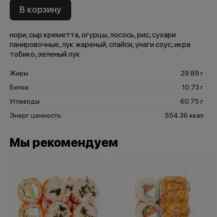
В корзину
нори, сыр креметта, огурцы, лосось, рис, сухари
панировочные, лук жареный, спайси, унаги соус, икра
тобико, зеленый лук
Жиры
29.89 г
Белки
10.73 г
Углеводы
60.75 г
Энерг. ценность
554.36 ккал
Мы рекомендуем