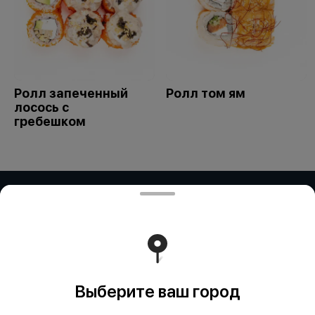
Ролл запеченный
Ролл том ям
лосось с
гребешком
ИП Дубинина / ИП Збирун / ИП ART
COR
ИП ДУБИНИНА - БИН:050401650014 ИП ЗБИРУН -
БИН:871015450730 ИП ART COR - БИН:970312451058
Работает на эффективном ядре
Foodpicásso
ver. 3.2
Выберите ваш город