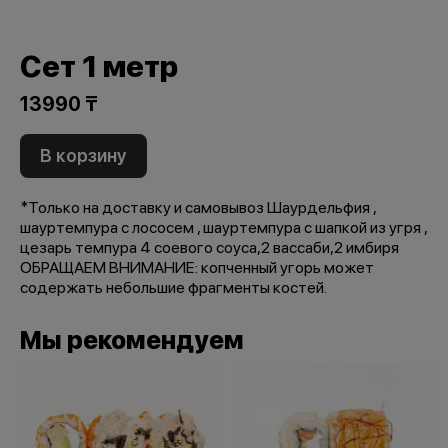
Сет 1 метр
13990 ₸
В корзину
*Только на доставку и самовывоз Шаурдельфия ,
шауртемпура с лососем , шауртемпура с шапкой из угря ,
цезарь темпура 4 соевого соуса,2 вассаби,2 имбиря
ОБРАЩАЕМ ВНИМАНИЕ: копченный угорь может
содержать небольшие фрагменты костей.
Мы рекомендуем